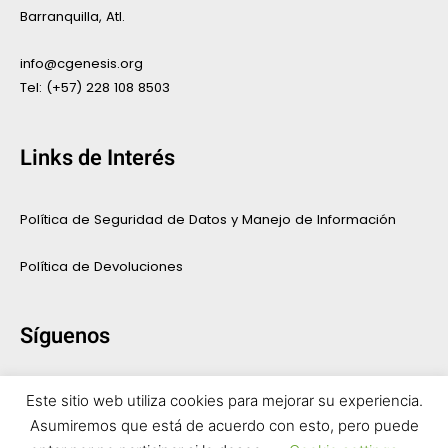
Barranquilla, Atl.
info@cgenesis.org
Tel: (+57) 228 108 8503
Links de Interés
Política de Seguridad de Datos y Manejo de Información
Política de Devoluciones
Síguenos
F
I
Este sitio web utiliza cookies para mejorar su experiencia.
a
n
Asumiremos que está de acuerdo con esto, pero puede
c
s
Copyright © 2020 OuttaBox Co. – Todos los derechos