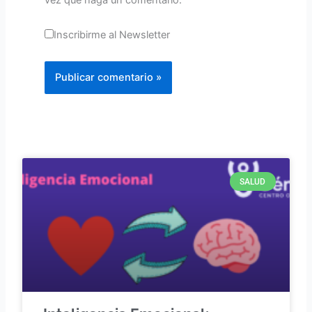
vez que haga un comentario.
Inscribirme al Newsletter
Page
Page
Page
Page
SALUD